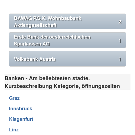
BAWAG P.S.K. Wohnbaubank
2
Aktiengesellschaft
Erste Bank der oesterreichischen
1
Sparkassen AG
Volksbank Austria
1
Banken - Am beliebtesten stadte.
Kurzbeschreibung Kategorie, öffnungszeiten
Graz
Innsbruck
Klagenfurt
Linz